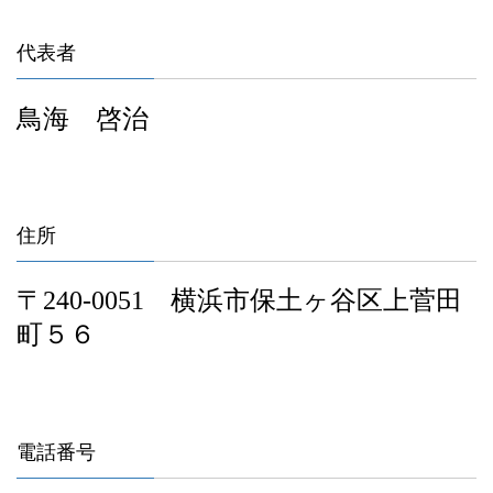
代表者
鳥海 啓治
住所
〒
240-0051
横浜市保土ヶ谷区上菅田
町５６
電話番号